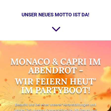
UNSER NEUES MOTTO IST DA!
3
MONACO & CAPRI IM
ABENDROT -
WIR FEIERN HEUT'
IM PARTYBOOT!
Besucht uns bei einer unserer Veranstaltungen und
werdet Teil unserer Karnevalsfamilie.
Wir freuen uns