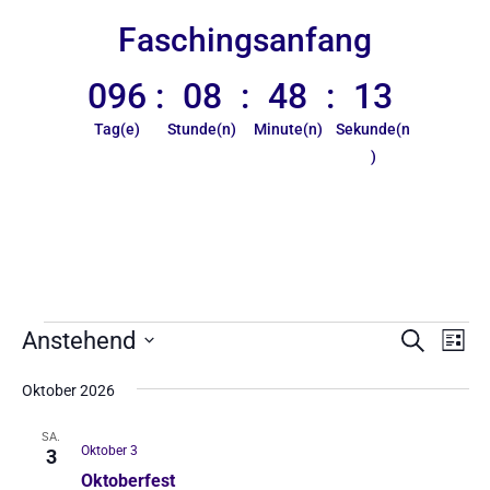
Faschingsanfang
096
:
08
:
48
:
13
Tag(e)
Stunde(n)
Minute(n)
Sekunde(n
)
Veranstaltungen
Verans
Ver
Anstehend
Suche
Liste
Ans
Suche
Datum
Nav
und
Oktober 2026
wählen.
Ansicht
SA.
Naviga
Oktober 3
3
Oktoberfest