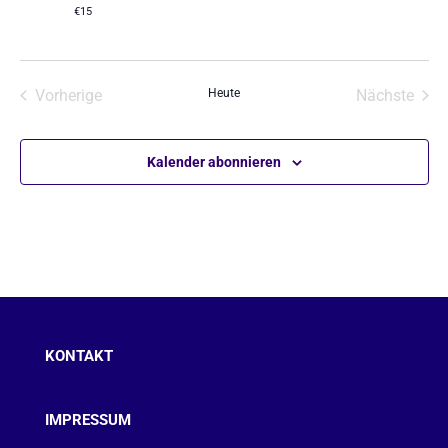
€15
Vorherige
Heute
Nächste
Veranstaltungen
Veransta
Kalender abonnieren
KONTAKT
IMPRESSUM